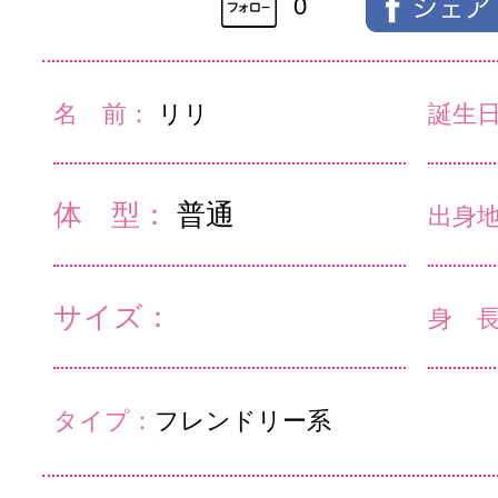
0
名 前：
リリ
誕生
体 型：
普通
出身
サイズ：
身 
タイプ：
フレンドリー系